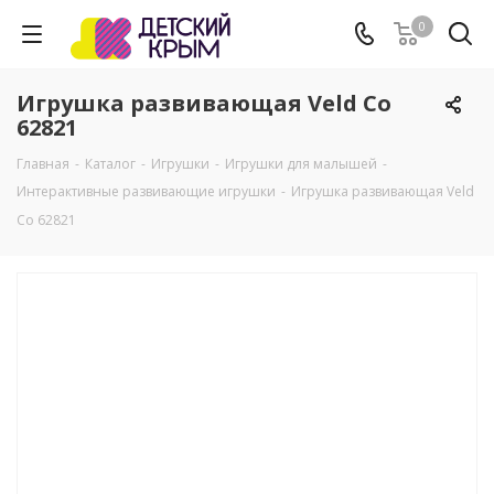
0
Игрушка развивающая Veld Co
62821
Главная
-
Каталог
-
Игрушки
-
Игрушки для малышей
-
Интерактивные развивающие игрушки
-
Игрушка развивающая Veld
Co 62821