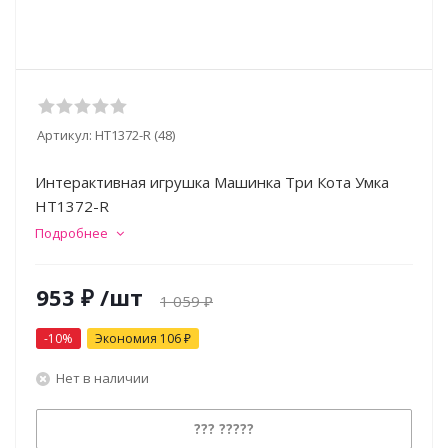
Артикул:
HT1372-R (48)
Интерактивная игрушка Машинка Три Кота Умка
HT1372-R
Подробнее
953
₽
/шт
1 059
₽
-
10
%
Экономия
106
₽
Нет в наличии
??? ?????