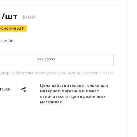
/шт
519
₽
кономия
52
₽
наличии
??? ?????
жеры обязательно свяжутся с вами и уточнят условия заказа
Цена действительна только для
иться
интернет-магазина и может
отличаться от цен в розничных
магазинах