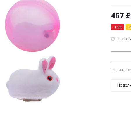
467
₽
-
10
%
Э
Нет в 
Наши менед
Подел