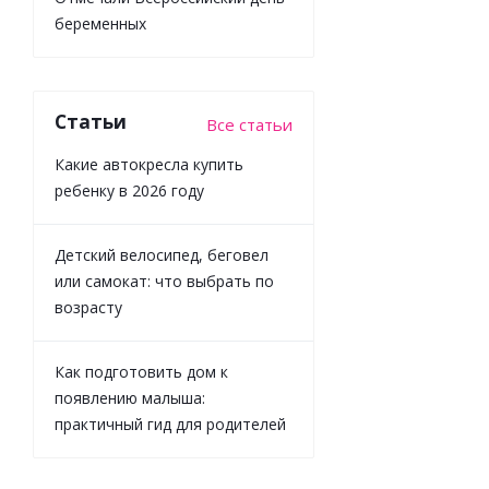
Magnetic
беременных
Cars
Магнетик
Карс Happy
Baby
331977
Статьи
Все статьи
Какие автокресла купить
Достаточно
ребенку в 2026 году
2 744
₽
/
шт
Детский велосипед, беговел
3 049
₽
или самокат: что выбрать по
-
10
%
возрасту
Экономия
305
₽
Как подготовить дом к
появлению малыша:
практичный гид для родителей