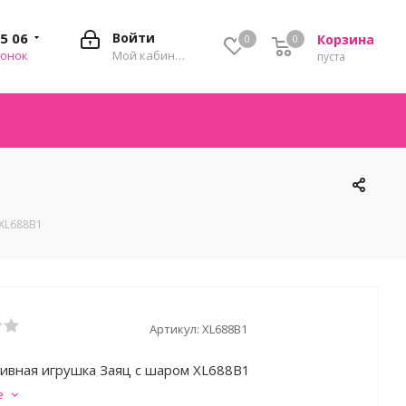
35 06
Войти
Корзина
0
0
0
вонок
Мой кабинет
пуста
XL688B1
Артикул:
XL688B1
ивная игрушка Заяц с шаром XL688B1
е