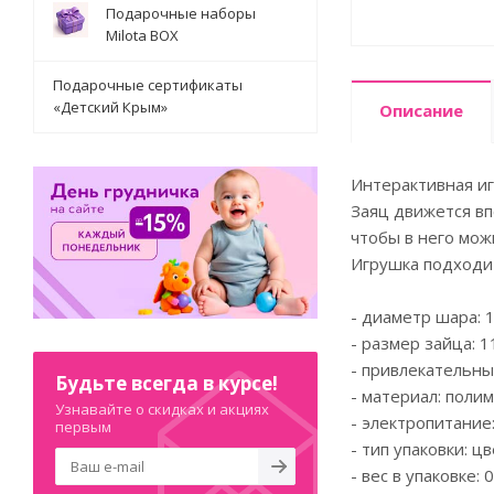
Подарочные наборы
Milota BOX
Подарочные сертификаты
«Детский Крым»
Описание
Интерактивная иг
Заяц движется вп
чтобы в него мож
Игрушка подходи
- диаметр шара: 1
- размер зайца: 11
- привлекательны
Будьте всегда в курсе!
- материал: поли
Узнавайте о скидках и акциях
- электропитание:
первым
- тип упаковки: ц
- вес в упаковке: 0.