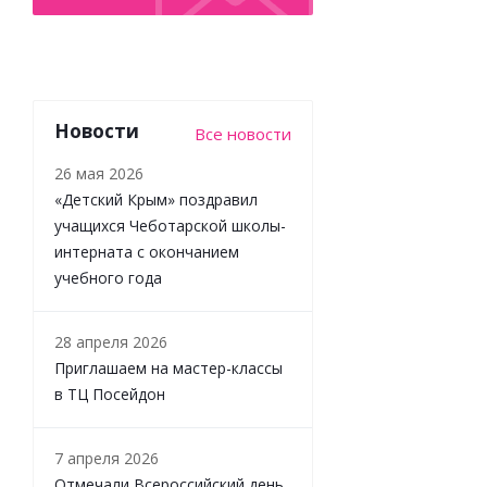
Новости
Все новости
Набор
26 мая 2026
игрушек
Magnetic
«Детский Крым» поздравил
Cars
учащихся Чеботарской школы-
Магнетик
интерната с окончанием
Карс Happy
учебного года
Baby
331977
28 апреля 2026
Приглашаем на мастер-классы
Достаточно
в ТЦ Посейдон
2 744
₽
/
шт
7 апреля 2026
3 049
₽
Отмечали Всероссийский день