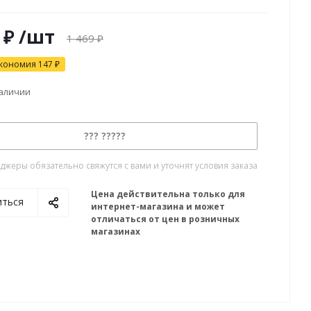
₽
/шт
1 469
₽
кономия
147
₽
наличии
??? ?????
жеры обязательно свяжутся с вами и уточнят условия заказа
Цена действительна только для
иться
интернет-магазина и может
отличаться от цен в розничных
магазинах