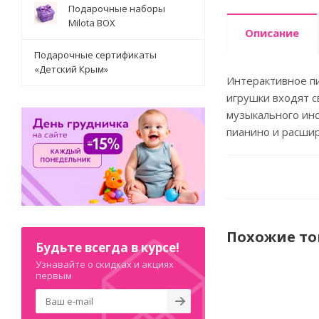
Подарочные наборы
Milota BOX
Описание
Подарочные сертификаты
«Детский Крым»
Интерактивное пи
игрушки входят с
музыкального инс
пианино и расши
Похожие т
Будьте всегда в курсе!
Узнавайте о скидках и акциях
первым
НОВИНКА