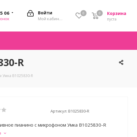
35 06
Войти
Корзина
0
0
0
вонок
Мой кабинет
пуста
830-R
 Умка B1025830-R
Артикул:
B1025830-R
ивное пианино с микрофоном Умка B1025830-R
е