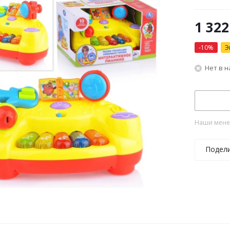
1 322
-
10
%
Э
Нет в 
Наши менед
Подел