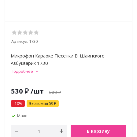
Артикул:
1730
Микрофон Караоке Песенки В. Шаинского
Азбукварик 1730
Подробнее
530
₽
/шт
589
₽
-
10
%
Экономия
59
₽
Мало
В корзину