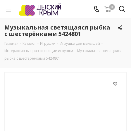
0
Музыкальная светящаяся рыбка
с шестерёнками 5424801
Главная
-
Каталог
-
Игрушки
-
Игрушки для малышей
-
Интерактивные развивающие игрушки
-
Музыкальная светящаяся
рыбка с шестерёнками 5424801