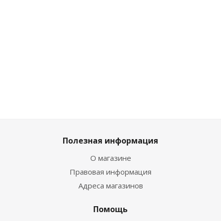
Много
Много
Мн
Достаточно
2 744
₽
/
557
₽
/шт
557
₽
/шт
1 727
₽
шт
619
₽
619
₽
1 919
3 049
₽
Полезная информация
О магазине
Правовая информация
Адреса магазинов
Помощь