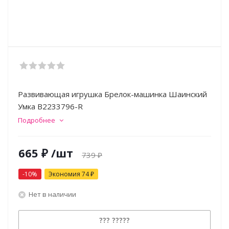
Развивающая игрушка Брелок-машинка Шаинский
Умка B2233796-R
Подробнее
665
₽
/шт
739
₽
-
10
%
Экономия
74
₽
Нет в наличии
??? ?????