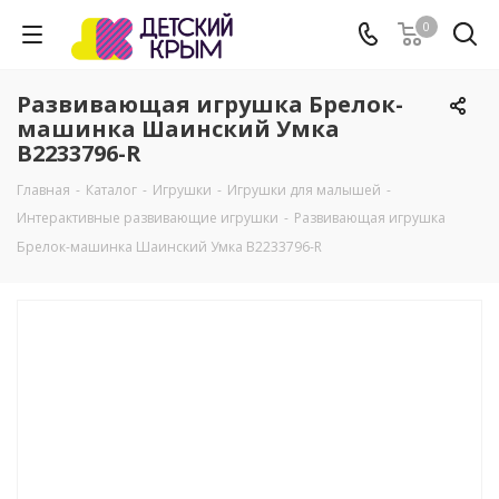
0
Развивающая игрушка Брелок-
машинка Шаинский Умка
B2233796-R
Главная
-
Каталог
-
Игрушки
-
Игрушки для малышей
-
Интерактивные развивающие игрушки
-
Развивающая игрушка
Брелок-машинка Шаинский Умка B2233796-R