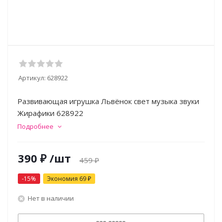
Артикул:
628922
Развивающая игрушка Львёнок свет музыка звуки
Жирафики 628922
Подробнее
390
₽
/шт
459
₽
-
15
%
Экономия
69
₽
Нет в наличии