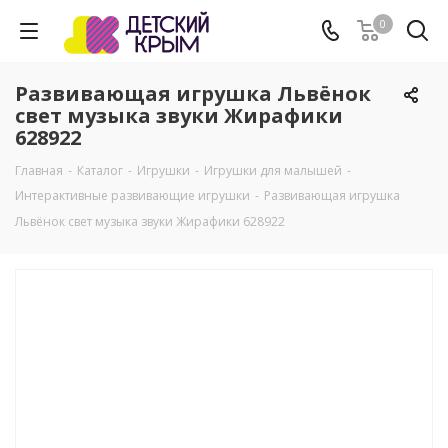
0
Развивающая игрушка Львёнок
свет музыка звуки Жирафики
628922
Главная
-
Каталог
-
Игрушки
-
Игрушки для малышей
-
Интерактивные развивающие игрушки
-
Развивающая игрушка
Львёнок свет музыка звуки Жирафики 628922