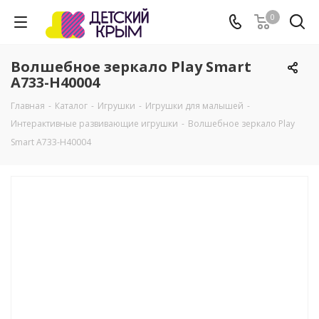
0
Волшебное зеркало Play Smart
A733-H40004
Главная
-
Каталог
-
Игрушки
-
Игрушки для малышей
-
Интерактивные развивающие игрушки
-
Волшебное зеркало Play
Smart A733-H40004