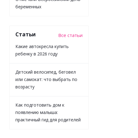
беременных
Машинка
Статьи
Все статьи
металическа
Lamborghini
Какие автокресла купить
Sian
ребенку в 2026 году
Технопарк
CZ129-R
Детский велосипед, беговел
или самокат: что выбрать по
Мало
возрасту
2 465
₽
/шт
2 739
₽
Как подготовить дом к
появлению малыша:
-
10
%
практичный гид для родителей
Экономия
274
₽