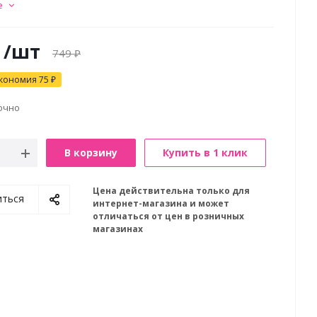
е
/шт
749
₽
кономия
75
₽
очно
В корзину
Купить в 1 клик
Цена действительна только для
иться
интернет-магазина и может
отличаться от цен в розничных
магазинах