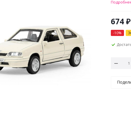
Подробне
674
₽
-
10
%
Э
Достат
Подел