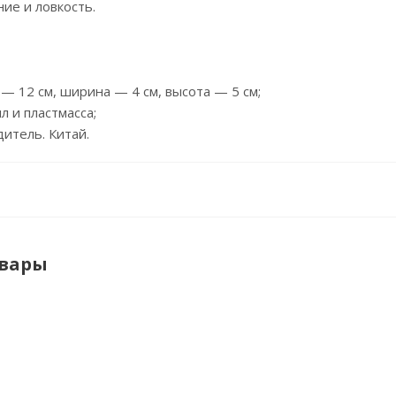
ие и ловкость.
 — 12 см, ширина — 4 см, высота — 5 см;
л и пластмасса;
дитель. Китай.
овары