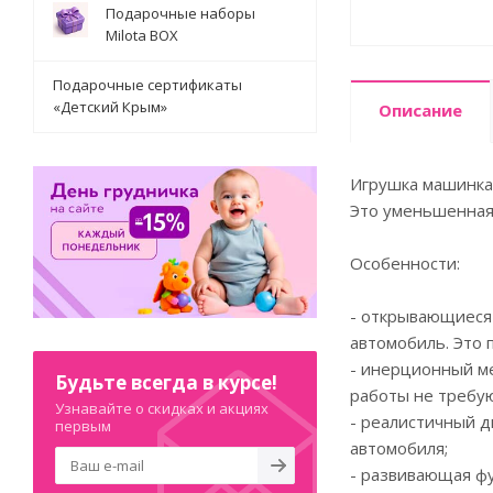
Подарочные наборы
Milota BOX
Подарочные сертификаты
«Детский Крым»
Описание
Игрушка машинка
Это уменьшенная 
Особенности:
- открывающиеся 
автомобиль. Это 
- инерционный ме
Будьте всегда в курсе!
работы не требую
Узнавайте о скидках и акциях
- реалистичный д
первым
автомобиля;
- развивающая ф