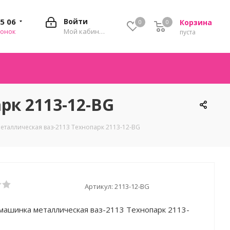
35 06
Войти
Корзина
0
0
0
вонок
Мой кабинет
пуста
рк 2113-12-BG
таллическая ваз-2113 Технопарк 2113-12-BG
Артикул:
2113-12-BG
машинка металлическая ваз-2113 Технопарк 2113-