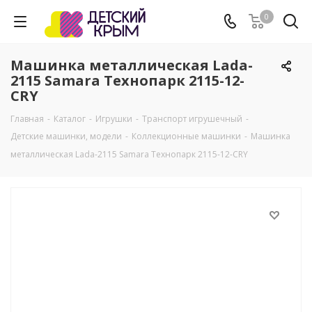
0
Машинка металлическая Lada-
2115 Samara Технопарк 2115-12-
CRY
Главная
-
Каталог
-
Игрушки
-
Транспорт игрушечный
-
Детские машинки, модели
-
Коллекционные машинки
-
Машинка
металлическая Lada-2115 Samara Технопарк 2115-12-CRY