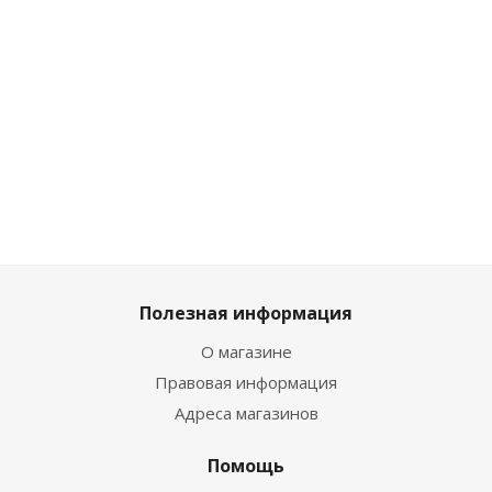
Clariss 995
Clariss 
Много
1 484
₽
/
Достаточно
Мно
Достаточно
шт
1 649
₽
Полезная информация
О магазине
Правовая информация
Адреса магазинов
Помощь