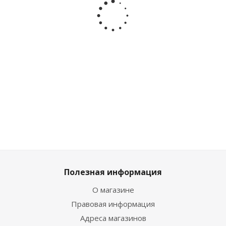
Полуботинки
Кроссовки
Кроссовки
Кроссовки
Indigo Kids
Baden
Baden
Baden
91-095A
KPJ004-032
KPJ004-021
KPY004-031
бежевый
бежевый
серый
мятный
Много
Много
Много
Достаточно
Полезная информация
О магазине
Правовая информация
Адреса магазинов