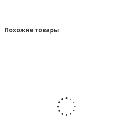
Похожие товары
Полуботинки
Кроссовки
Кроссовки
Кроссовки
Indigo Kids
Baden
Baden
Baden
91-095A
KPJ004-032
KPJ004-021
KPY004-031
бежевый
бежевый
серый
мятный