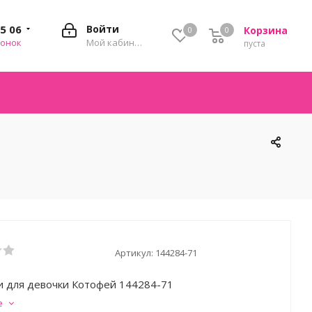
35 06
Войти
Корзина
0
0
0
вонок
Мой кабинет
пуста
Артикул:
144284-71
и для девочки Котофей 144284-71
е