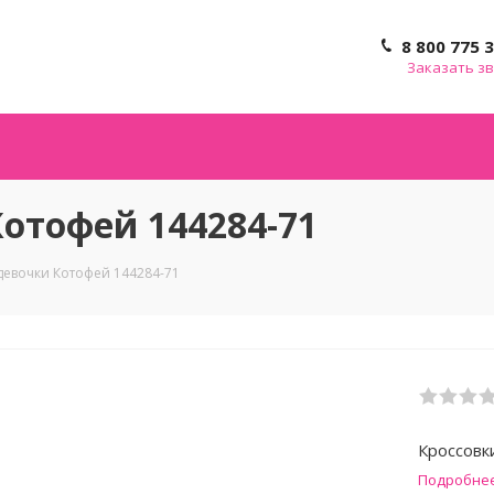
8 800 775 
Заказать з
отофей 144284-71
девочки Котофей 144284-71
Кроссовк
Подробне