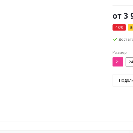
от
3 
-10%
Э
Достат
Размер
21
24
Подел