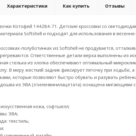
Характеристики
Как купить
Отзывы
вочки Котофей 144284-71. Детские кроссовки со светодиода
материала Softshell и подходят для использования в весенне
оссовках-полуботинках из Softshell не продувается, отталкив
ерегреваются. Ответственные детали верха выполнены из иск
ная стелька из хлопка обеспечивают оптимальный микроклим
пу. В меру жесткий задник фиксирует пяточку при ходьбе, а
чками, которые позволяют быстро обувать и разувать ребенк
одошва из ЭВА (этиленвинилацетата) оснащена мигающими с
 искусственная кожа, софтшелл;
вы: ЭВА;
да: текстиль;
и;
ый современный дизайн;