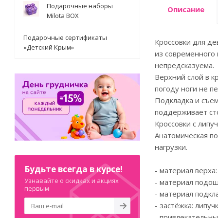
Подарочные наборы
Описание
Milota BOX
Подарочные сертификаты
Кроссовки для де
«Детский Крым»
из современного 
непредсказуема.
Верхний слой в кр
погоду ноги не п
Подкладка и съем
поддерживает сто
Кроссовки с липу
Анатомическая п
нагрузки.
Будьте всегда в курсе!
- материал верха:
Узнавайте о скидках и акциях
- материал подош
первым
- материал подкла
- застёжка: липучк
- привлекательн