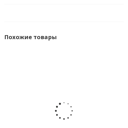
Похожие товары
Полуботинки
Кроссовки
Кроссовки
Кроссовки
Indigo Kids
Baden
Baden
Baden
91-095A
KPJ004-032
KPJ004-021
KPY004-031
бежевый
бежевый
серый
мятный