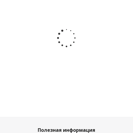
Полуботинки
Кроссовки
Кроссовки
Кроссовки
Indigo Kids
Baden
Baden
Baden
91-095A
KPJ004-032
KPJ004-021
KPY004-031
бежевый
бежевый
серый
мятный
Много
Много
Много
Достаточно
Полезная информация