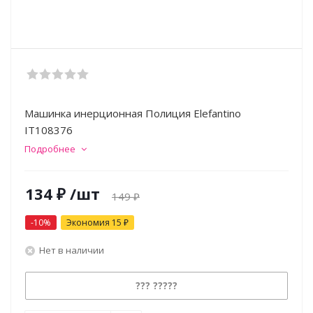
Машинка инерционная Полиция Elefantino
IT108376
Подробнее
134
₽
/шт
149
₽
-
10
%
Экономия
15
₽
Нет в наличии
??? ?????