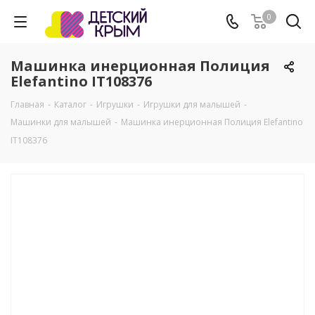
0
Машинка инерционная Полиция
Elefantino IT108376
Главная
-
Каталог
-
Игрушки
-
Игрушки для малышей
-
Машинки для малышей
-
Машинка инерционная Полиция Elefantino
IT108376