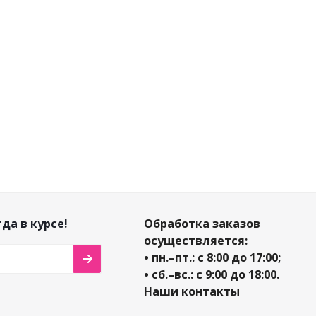
но
Доста
Много
Достаточно
12 299
₽
/шт
8 800
₽
/шт
т
1 250
₽
да в курсе!
Обработка заказов
осуществляется:
• пн.–пт.: с 8:00 до 17:00;
• сб.–вс.: с 9:00 до 18:00.
Наши контакты