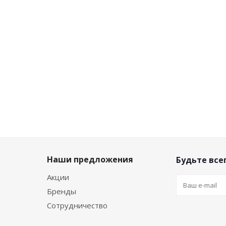
Много
Достаточ
Много
6 500
₽
/шт
4 990
₽
/шт
3 899
₽
/ш
Наши предложения
Будьте всег
Акции
Бренды
Сотрудничество