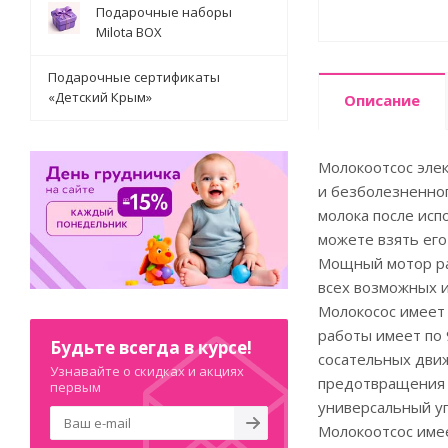
Подарочные наборы
Milota BOX
Подарочные сертификаты
«Детский Крым»
Описание
Молокоотсос элек
и безболезненног
молока после исп
можете взять его
Мощный мотор раб
всех возможных и
Молокосос имеет 
работы имеет по 
Будьте всегда в курсе!
сосательных дви
Узнавайте о скидках и акциях
предотвращения л
первым
универсальный уг
Молокоотсос имее