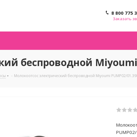
8 800 775 
Заказать з
кий беспроводной Miyoumi
осы
-
Молокоотсос электрический беспроводной Miyoumi PUMP02/01.39
Молокоот
PUMP02/