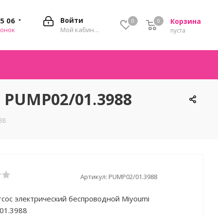
35 06
Войти
Корзина
0
0
0
вонок
Мой кабинет
пуста
 PUMP02/01.3988
88
Артикул:
PUMP02/01.3988
сос электрический беспроводной Miyoumi
01.3988