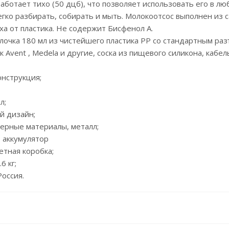
Работает тихо (50 дцб), что позволяет использовать его в 
егко разбирать, собирать и мыть. Молокоотсос выполнен из
ха от пластика. Не содержит Бисфенол А.
лочка 180 мл из чистейшего пластика PP со стандартным ра
к Avent , Medela и другие, соска из пищевого силикона, кабе
онструкция;
л;
й дизайн;
мерные материалы, металл;
: аккумулятор
ветная коробка;
6 кг;
Россия.