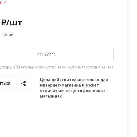
е
₽
/шт
наличии
??? ?????
жеры обязательно свяжутся с вами и уточнят условия заказа
Цена действительна только для
иться
интернет-магазина и может
отличаться от цен в розничных
магазинах