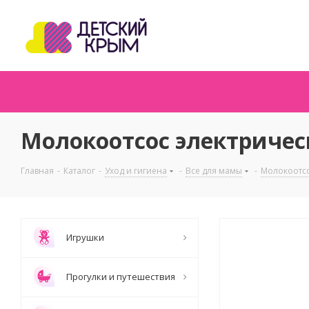
Молокоотсос электричес
Главная
-
Каталог
-
Уход и гигиена
-
Все для мамы
-
Молокоотс
Игрушки
Прогулки и путешествия