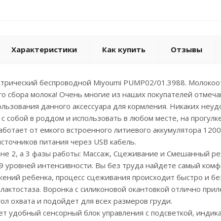
Характеристики
Как купить
Отзывы
трический беспроводной Miyoumi PUMP02/01.3988. Молокоот
о сбора молока! Очень многие из наших покупателей отмечаю
ользования данного аксессуара для кормления. Никаких неуд
 с собой в роддом и использовать в любом месте, на прогулк
отает от емкого встроенного литиевого аккумулятора 1200 
сточников питания через USB кабель.
не 2, а 3 фазы работы: Массаж, Сцеживание и Смешанный р
9 уровней интенсивности. Вы без труда найдете самый комф
жений ребенка, процесс сцеживания происходит быстро и бе
актостаза. Воронка с силиконовой окантовкой отлично приле
ол охвата и подойдет для всех размеров груди.
т удобный сенсорный блок управления с подсветкой, индик