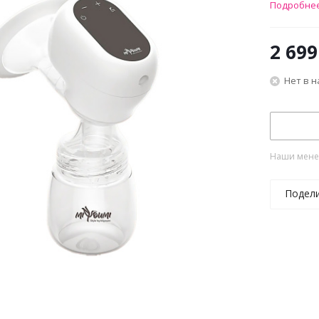
Подробне
2 699
Нет в 
Наши менед
Подел