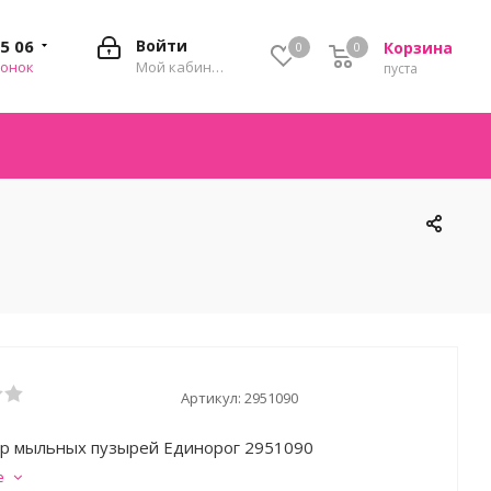
35 06
Войти
Корзина
0
0
0
вонок
Мой кабинет
пуста
Артикул:
2951090
р мыльных пузырей Единорог 2951090
е