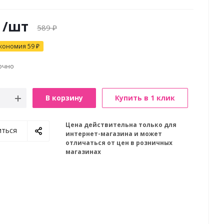
/шт
589
₽
кономия
59
₽
очно
В корзину
Купить в 1 клик
Цена действительна только для
иться
интернет-магазина и может
отличаться от цен в розничных
магазинах