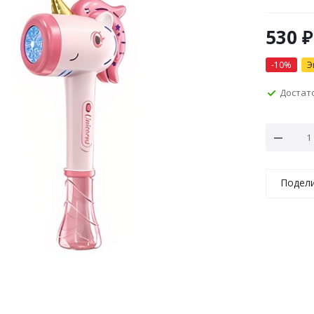
530
₽
-
10
%
Э
Достат
Подел