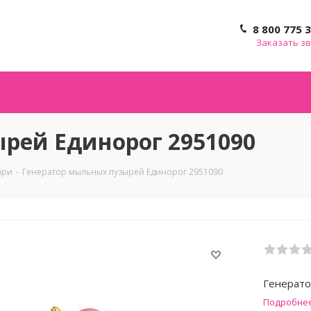
8 800 775 
Заказать з
рей Единорог 2951090
ыри
-
Генератор мыльных пузырей Единорог 2951090
Генерато
Подробне