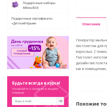
Подарочные наборы
Milota BOX
Подарочные сертификаты
«Детский Крым»
Описание
Генератор мыльн
пистолетом для п
взрослых. С пом
Пистолет изготов
дизайн пистолета
как в помещении,
Будьте всегда в курсе!
Узнавайте о скидках и акциях
первым
Похожие т