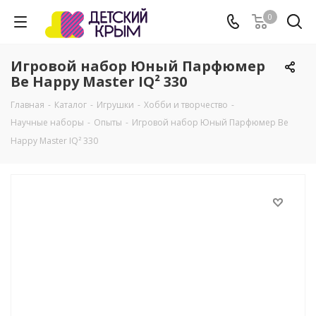
0
Игровой набор Юный Парфюмер
Be Happy Master IQ² 330
Главная
-
Каталог
-
Игрушки
-
Хобби и творчество
-
Научные наборы
-
Опыты
-
Игровой набор Юный Парфюмер Be
Happy Master IQ² 330