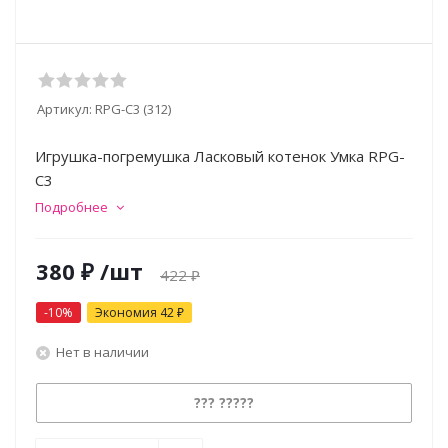
Артикул:
RPG-C3 (312)
Игрушка-погремушка Ласковый котенок Умка RPG-
C3
Подробнее
380
₽
/шт
422
₽
-
10
%
Экономия
42
₽
Нет в наличии
??? ?????