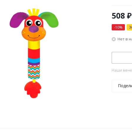
508
₽
-
10
%
Э
Нет в 
Наши менед
Подел