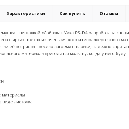
Характеристики
Как купить
Отзывы
емушка с пищалкой «Собачка» Умка RS-D4 разработана специ
на в ярких цветах из очень мягкого и гипоаллергенного ма
если её потрясти - весело загремят шарики, надежно спрят
зопасного материала пригодится малышу, когда у него будут 
ки
е материалы
в виде листочка