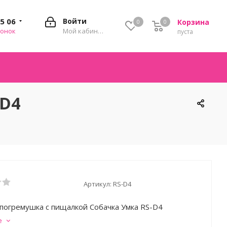
35 06
Войти
Корзина
0
0
0
вонок
Мой кабинет
пуста
-D4
Артикул:
RS-D4
погремушка с пищалкой Собачка Умка RS-D4
е