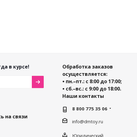
омия
57
₽
Экономия
86
₽
Экономия
91
₽
да в курсе!
Обработка заказов
осуществляется:
• пн.–пт.: с 8:00 до 17:00;
• сб.–вс.: с 9:00 до 18:00.
Наши контакты
8 800 775 35 06
ь на связи
info@dmtoy.ru
Юридический