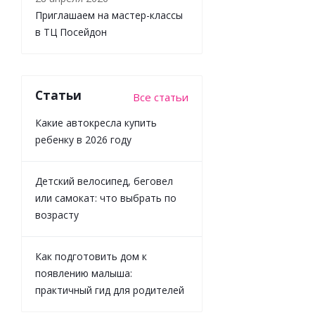
Приглашаем на мастер-классы
в ТЦ Посейдон
Игрушка с
Статьи
Все статьи
подвесом
Пчёлка
Какие автокресла купить
Lamaze
ребенку в 2026 году
69026
Детский велосипед, беговел
или самокат: что выбрать по
Достаточно
возрасту
1 673
₽
/
шт
Как подготовить дом к
1 859
₽
появлению малыша:
практичный гид для родителей
-
10
%
Экономия