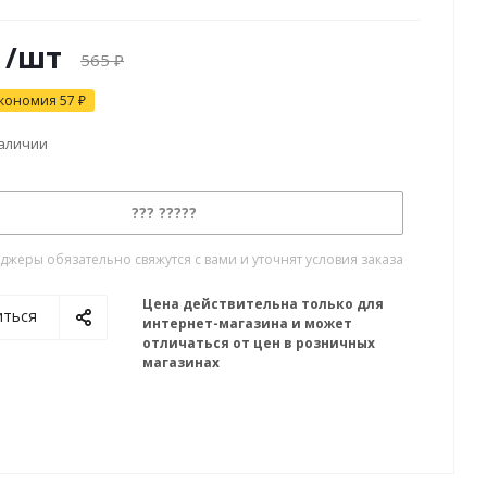
/шт
565
₽
кономия
57
₽
наличии
??? ?????
жеры обязательно свяжутся с вами и уточнят условия заказа
Цена действительна только для
иться
интернет-магазина и может
отличаться от цен в розничных
магазинах