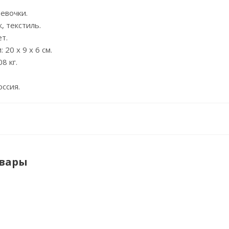
девочки.
, текстиль.
ет.
 20 х 9 х 6 см.
8 кг.
оссия.
овары