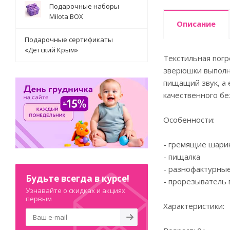
Подарочные наборы
Milota BOX
Описание
Подарочные сертификаты
«Детский Крым»
Текстильная погр
зверюшки выполне
пищащий звук, а 
качественного бе
Особенности:
- гремящие шари
- пищалка
- разнофактурны
Будьте всегда в курсе!
- прорезыватель 
Узнавайте о скидках и акциях
первым
Характеристики: