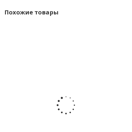
Похожие товары
НОВИНКА
Игрушка с
Набор
Игровой
Набор
подвесом
игрушек
набор
игрушек
Пчёлка
Teeth
силиконовых
Jolly
Lamaze
Friends Тис
погремушек
Friends
69026
Френдс
BabyWel
Happy
Happy Baby
21109
Baby
331988
331957