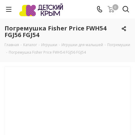
0
Погремушка Fisher Price FWH54
FGJ56 FGJ54
Главная
-
Каталог
-
Игрушки
-
Игрушки для малышей
-
Погремушки
-
Погремушка Fisher Price FWH54 FGJ56 FGJ54