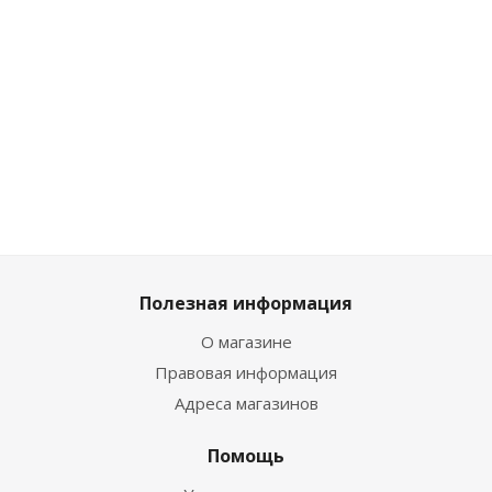
Достаточно
Много
Много
Достаточно
2 609
₽
/
1 673
₽
/
2 069
₽
/
2 069
₽
шт
шт
шт
/шт
2 899
₽
1 859
₽
2 299
₽
2 299
₽
Полезная информация
О магазине
Правовая информация
Адреса магазинов
Помощь