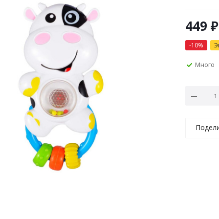
449
₽
-
10
%
Э
Много
Подел