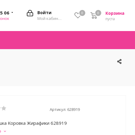
35 06
Войти
Корзина
0
0
0
вонок
Мой кабинет
пуста
Артикул:
628919
ка Коровка Жирафики 628919
е