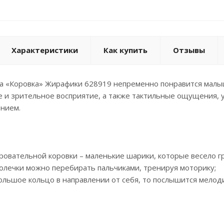
Характеристики
Как купить
Отзывы
 «Коровка» Жирафики 628919 непременно понравится малышу
 и зрительное восприятие, а также тактильные ощущения, у
ением.
чаровательной коровки – маленькие шарики, которые весело г
олечки можно перебирать пальчиками, тренируя моторику;
большое кольцо в направлении от себя, то послышится мелоди