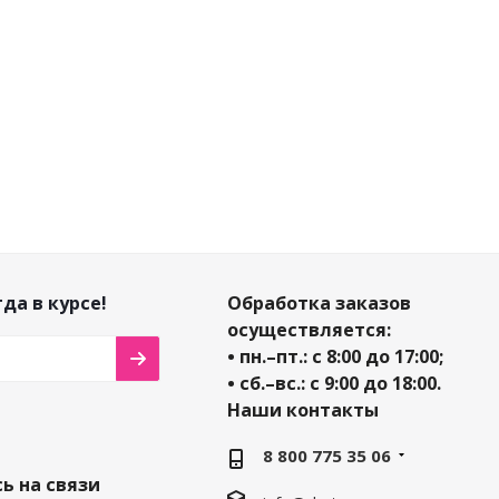
69
₽
859
₽
909
₽
10
%
-
10
%
-
10
%
омия
57
₽
Экономия
86
₽
Экономия
91
₽
да в курсе!
Обработка заказов
осуществляется:
• пн.–пт.: с 8:00 до 17:00;
• сб.–вс.: с 9:00 до 18:00.
Наши контакты
8 800 775 35 06
ь на связи