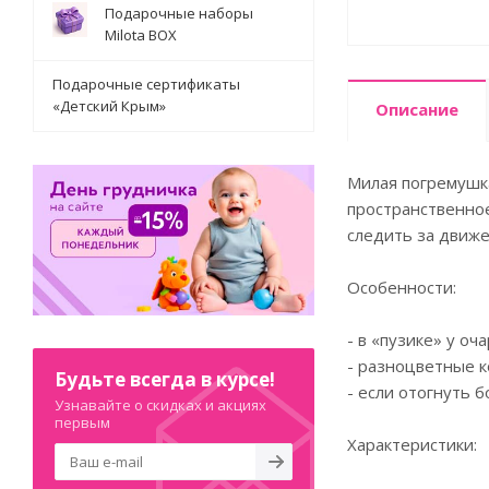
Подарочные наборы
Milota BOX
Подарочные сертификаты
«Детский Крым»
Описание
Милая погремушка
пространственное
следить за движ
Особенности:
- в «пузике» у о
- разноцветные к
Будьте всегда в курсе!
- если отогнуть 
Узнавайте о скидках и акциях
первым
Характеристики: