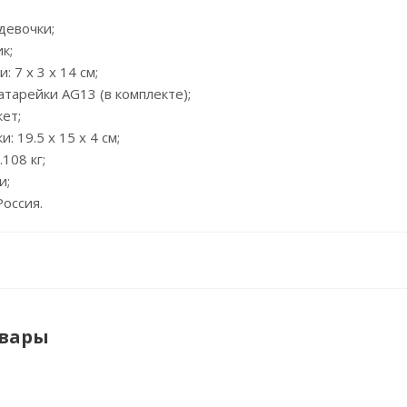
 девочки;
к;
 7 x 3 x 14 см;
батарейки AG13 (в комплекте);
кет;
: 19.5 x 15 x 4 см;
.108 кг;
и;
Россия.
овары