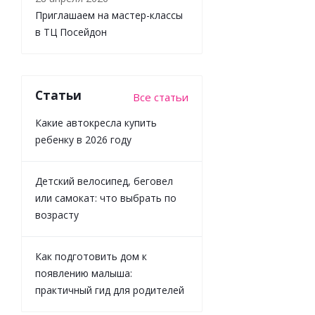
НОВИНКА
Приглашаем на мастер-классы
в ТЦ Посейдон
Статьи
Все статьи
Какие автокресла купить
Игрушка с
ребенку в 2026 году
подвесом
Пчёлка
Lamaze
Детский велосипед, беговел
69026
или самокат: что выбрать по
возрасту
Достаточно
Как подготовить дом к
появлению малыша:
1 673
₽
/
практичный гид для родителей
шт
1 859
₽