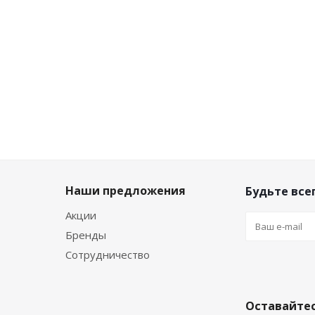
5
-
10
%
-
10
%
-
10
%
-
Экономия
Экономия
Экономия
290
₽
230
₽
Экон
230
₽
Наши предложения
Будьте всег
Акции
Бренды
Сотрудничество
Оставайтес