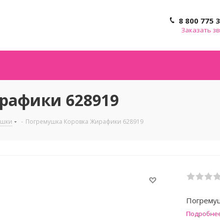
8 800 775 
Заказать з
рафики 628919
ушки
-
Погремушка Коровка Жирафики 628919
Погремуш
Подробне