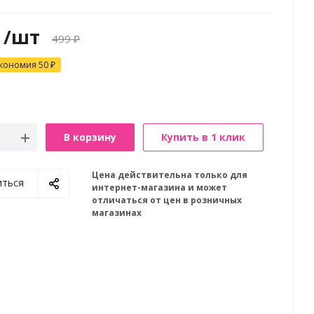
/шт
499
₽
кономия
50
₽
В корзину
Купить в 1 клик
Цена действительна только для
иться
интернет-магазина и может
отличаться от цен в розничных
магазинах