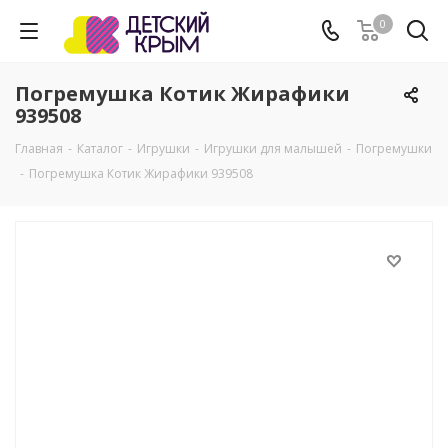
0
Погремушка Котик Жирафики
939508
Главная
-
Каталог
-
Игрушки
-
Игрушки для малышей
-
Погремушки
-
Погремушка Котик Жирафики 939508