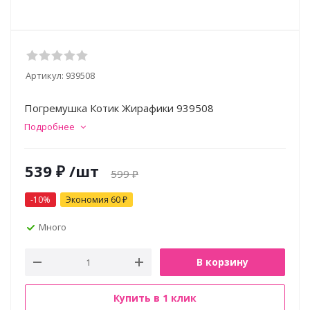
Артикул:
939508
Погремушка Котик Жирафики 939508
Подробнее
539
₽
/шт
599
₽
-
10
%
Экономия
60
₽
Много
В корзину
Купить в 1 клик