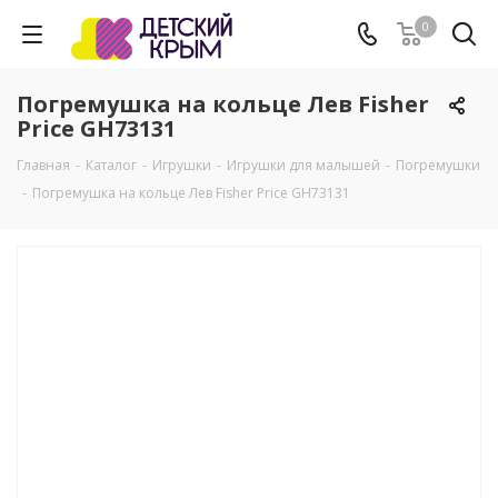
0
Погремушка на кольце Лев Fisher
Price GH73131
Главная
-
Каталог
-
Игрушки
-
Игрушки для малышей
-
Погремушки
-
Погремушка на кольце Лев Fisher Price GH73131