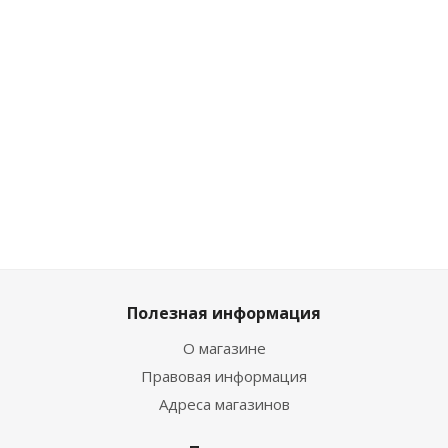
Достаточно
Много
Много
Достаточно
2 609
₽
/
1 673
₽
/
2 069
₽
/
2 069
₽
шт
шт
шт
/шт
2 899
₽
1 859
₽
2 299
₽
2 299
₽
Полезная информация
О магазине
Правовая информация
Адреса магазинов