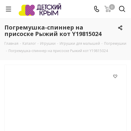
0
Погремушка-спиннер на
присоске Рыжий кот Y19815024
Главная
-
Каталог
-
Игрушки
-
Игрушки для малышей
-
Погремушки
-
Погремушка-спиннер на присоске Рыжий кот Y19815024