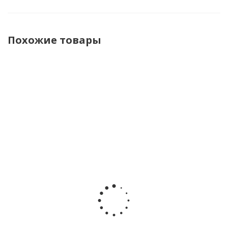
Похожие товары
НОВИНКА
Игрушка с
Набор
Игровой
Набор
подвесом
игрушек
набор
игрушек
Пчёлка
Teeth
силиконовых
Jolly
Lamaze
Friends Тис
погремушек
Friends
69026
Френдс
BabyWel
Happy
Happy Baby
21109
Baby
331988
331957