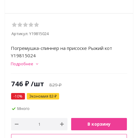
Артикул:
Y19815024
Погремушка-спиннер на присоске Рыжий кот
Y19815024
Подробнее
746
₽
/шт
829
₽
-
10
%
Экономия
83
₽
Много
В корзину