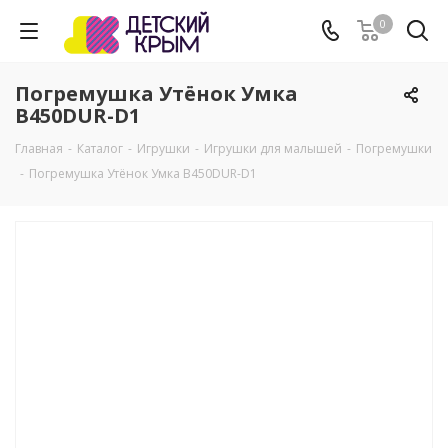
0
Погремушка Утёнок Умка
B450DUR-D1
Главная
-
Каталог
-
Игрушки
-
Игрушки для малышей
-
Погремушки
-
Погремушка Утёнок Умка B450DUR-D1