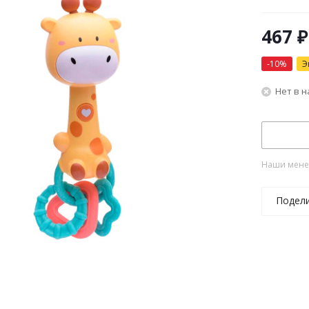
467
₽
-
10
%
Э
Нет в 
Наши менед
Подел