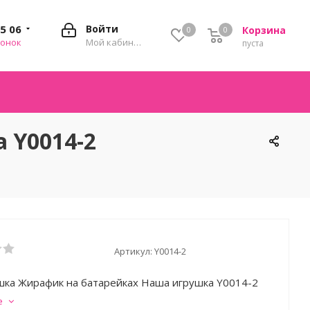
35 06
Войти
Корзина
0
0
0
вонок
Мой кабинет
пуста
 Y0014-2
Артикул:
Y0014-2
ка Жирафик на батарейках Наша игрушка Y0014-2
е