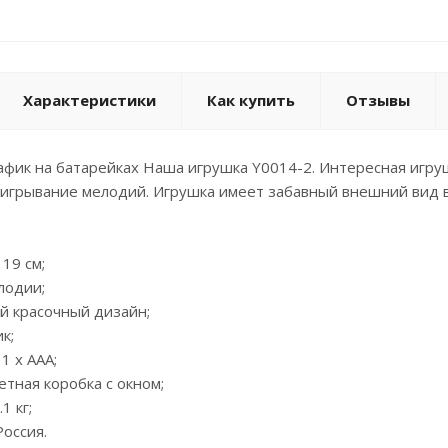
Характеристики
Как купить
Отзывы
ик на батарейках Наша игрушка Y0014-2. Интересная игруш
игрывание мелодий. Игрушка имеет забавный внешний вид в
 19 см;
лодии;
й красочный дизайн;
к;
1 х ААА;
ветная коробка с окном;
1 кг;
Россия.