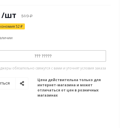
/шт
519
₽
кономия
52
₽
наличии
??? ?????
жеры обязательно свяжутся с вами и уточнят условия заказа
Цена действительна только для
иться
интернет-магазина и может
отличаться от цен в розничных
магазинах