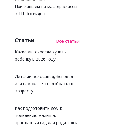
69026
Приглашаем на мастер-классы
в ТЦ Посейдон
Достаточно
Статьи
Все статьи
1 673
₽
/
Какие автокресла купить
шт
ребенку в 2026 году
1 859
₽
-
10
%
Детский велосипед, беговел
Экономия
186
₽
или самокат: что выбрать по
возрасту
Как подготовить дом к
появлению малыша:
практичный гид для родителей