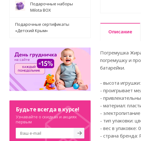
Подарочные наборы
Milota BOX
Подарочные сертификаты
«Детский Крым»
Описание
Погремушка Жираф
погремушку и про
батарейки.
- высота игрушки:
- проигрывает ме
- привлекательны
- материал: пласти
Будьте всегда в курсе!
- электропитание 
Узнавайте о скидках и акциях
- тип упаковки: ц
первым
- вес в упаковке: 0.
- страна бренда: 