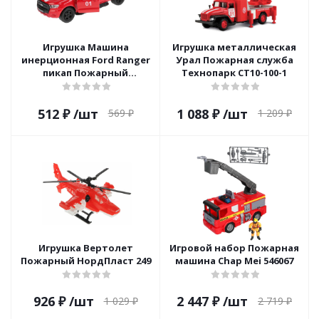
Игрушка Машина
Игрушка металлическая
инерционная Ford Ranger
Урал Пожарная служба
пикап Пожарный
Технопарк CT10-100-1
Технопарк SB-18-09-FR-F
512
₽
/шт
1 088
₽
/шт
569
₽
1 209
₽
Игрушка Вертолет
Игровой набор Пожарная
Пожарный НордПласт 249
машина Chap Mei 546067
926
₽
/шт
2 447
₽
/шт
1 029
₽
2 719
₽