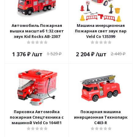
Автомобиль Пожарная
Машина инерционная
вышка масштаб 1:32 свет
Пожарная свет звук пар
звук Kid Rocks AB-2307
Veld Co 135399
1 376
₽
/шт
2 204
₽
/шт
1 529
₽
2 449
₽
Парковка Автомойка
Пожарная машина
пожарная Спецтехника с
инерционная Технопарк
машиной Veld Co 104411
C403-R