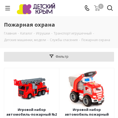
0
Пожарная охрана
Главная
-
Каталог
-
Игрушки
-
Транспорт игрушечный
-
Детские машинки, модели
-
Службы спасения
-
Пожарная охрана
Фильтр
Игровой набор
Игровой набор
автомобиль-пожарный №2
автомобиль пожарный