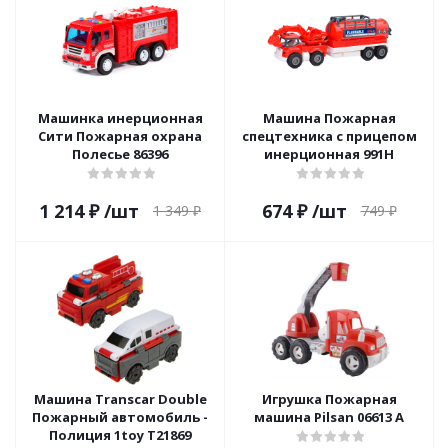
Машинка инерционная
Машина Пожарная
Сити Пожарная охрана
спецтехника с прицепом
Полесье 86396
инерционная 991H
1 214
₽
/шт
674
₽
/шт
1 349
₽
749
₽
Машина Transcar Double
Игрушка Пожарная
Пожарный автомобиль -
машина Pilsan 06613 А
Полиция 1toy Т21869