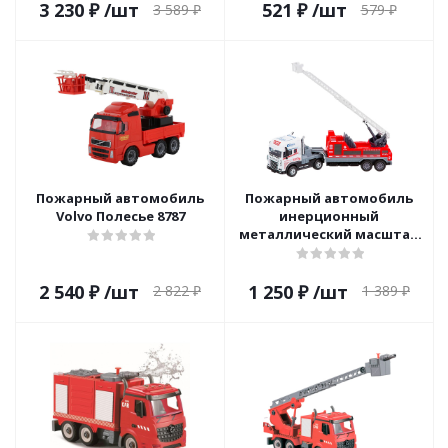
3 230
₽
/шт
521
₽
/шт
3 589
₽
579
₽
Пожарный автомобиль
Пожарный автомобиль
Volvo Полесье 8787
инерционный
металлический масштаб
1:24 BeBoy IT109993
2 540
₽
/шт
1 250
₽
/шт
2 822
₽
1 389
₽