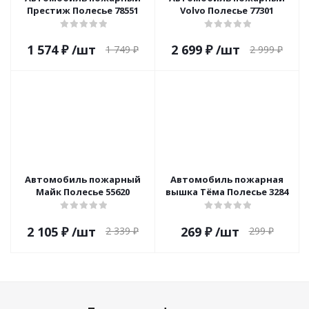
Престиж Полесье 78551
Volvo Полесье 77301
1 574
₽
/шт
2 699
₽
/шт
1 749
₽
2 999
₽
Автомобиль пожарный
Автомобиль пожарная
Майк Полесье 55620
вышка Тёма Полесье 3284
2 105
₽
/шт
269
₽
/шт
2 339
₽
299
₽