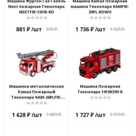
Машина Фургон Газ Газель
Машина Kamaz Пожарная
Next пожарная Технопарк
машина Технопарк KAMFIR-
NEXTFIR-15FIR-RD
30PL-RDWH
881
₽
/шт
1 736
₽
/шт
979
₽
1 929
₽
Машинка металлическая
Машина Пожарная
Камаз Пожарный
Технопарк 1910K593-R
Технопарк KAM-26PLFIR-
WAT
1 628
₽
/шт
1 727
₽
/шт
1 809
₽
1 919
₽