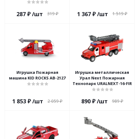
287
₽
/шт
1 367
₽
/шт
319
₽
1 519
₽
Игрушка Пожарная
Игрушка металлическая
машина KID ROCKS AB-2127
Урал Next Пожарная
Технопарк URALNEXT-16-FIR
1 853
₽
/шт
890
₽
/шт
2 059
₽
989
₽