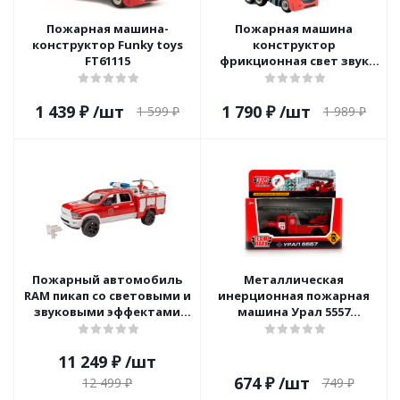
Пожарная машина-
Пожарная машина
конструктор Funky toys
конструктор
FT61115
фрикционная свет звук
вода масштаб 1:12 Funky
toys FT61114
1 439
₽
/шт
1 790
₽
/шт
1 599
₽
1 989
₽
Пожарный автомобиль
Металлическая
RAM пикап со световыми и
инерционная пожарная
звуковыми эффектами
машина Урал 5557
Bruder 02-544
Технопарк SB-16-55-A-WB
11 249
₽
/шт
674
₽
/шт
749
₽
12 499
₽