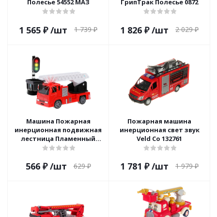
Полесье 54552 МАЗ
ГрипТрак Полесье 0872
1 565
₽
/шт
1 826
₽
/шт
1 739
₽
2 029
₽
Машина Пожарная
Пожарная машина
инерционная подвижная
инерционная свет звук
лестница Пламенный
Veld Co 132761
мотор 870854
566
₽
/шт
1 781
₽
/шт
629
₽
1 979
₽