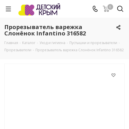
0
Прорезыватель варежка
Слонёнок Infantino 316582
Главная
-
Каталог
-
Уход и гигиена
-
Пустышки и прорезыватели
-
Прорезыватели
-
Прорезыватель варежка Слонёнок Infantino 316582