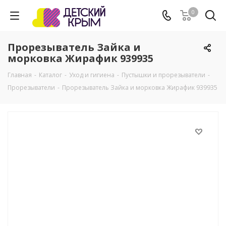
0
Прорезыватель Зайка и
морковка Жирафик 939935
Главная
-
Каталог
-
Уход и гигиена
-
Пустышки и прорезыватели
-
Прорезыватели
-
Прорезыватель Зайка и морковка Жирафик 939935