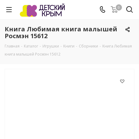
0
Книга Любимая книга малышей
Росмэн 15612
Главная
-
Каталог
-
Игрушки
-
Книги
-
Сборники
-
Книга Любимая
книга малышей Росмэн 15612