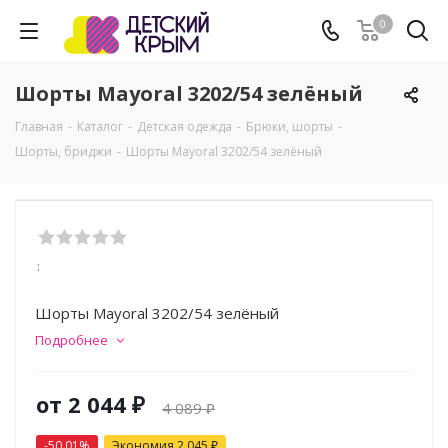
0
Шорты Mayoral 3202/54 зелёный
Главная
-
Каталог
-
Детская одежда
-
Брюки, шорты
-
Шорты, бриджи
-
Шорты Mayoral 3202/54 зелёный
:
Шорты Mayoral 3202/54 зелёный
Подробнее
от
2 044 ₽
4 089 ₽
-50.01%
Экономия
2 045 ₽