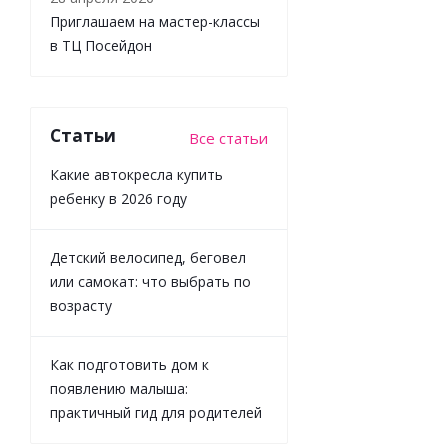
Приглашаем на мастер-классы
в ТЦ Посейдон
Игрушка
Машинка
Статьи
Все статьи
Кран Veld
Co 136584
Какие автокресла купить
ребенку в 2026 году
Детский велосипед, беговел
Достаточно
или самокат: что выбрать по
возрасту
1 295
₽
/
шт
1 439
₽
Как подготовить дом к
-
10
%
появлению малыша:
Экономия
практичный гид для родителей
144
₽