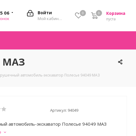
35 06
Войти
Корзина
0
0
0
вонок
Мой кабинет
пуста
9 МАЗ
рушечный автомобиль-экскаватор Полесье 94049 МАЗ
Артикул:
94049
ый автомобиль-экскаватор Полесье 94049 МАЗ
е