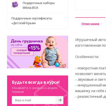
Подарочные наборы
Milota BOX
Подарочные сертификаты
«Детский Крым»
Описание
Игрушечный авто
изготовленная по
Особенности:
- поворотная пла
позволяет менят
- звуковые и све
Будьте всегда в курсе!
- инерционный ме
Узнавайте о скидках и акциях
машинку на себя 
первым
- реалистичный д