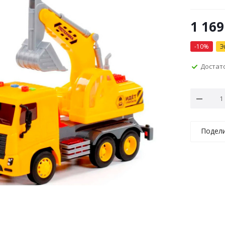
1 169
-
10
%
Э
Достат
Подел