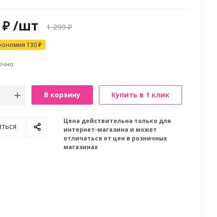
₽
/шт
1 299
₽
кономия
130
₽
очно
В корзину
Купить в 1 клик
Цена действительна только для
иться
интернет-магазина и может
отличаться от цен в розничных
магазинах