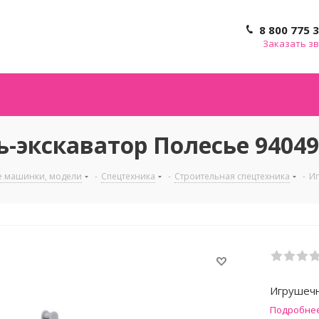
8 800 775 
Заказать з
экскаватор Полесье 9404
е машинки, модели
-
Спецтехника
-
Строительная спецтехника
-
Иг
Игрушечн
Подробне