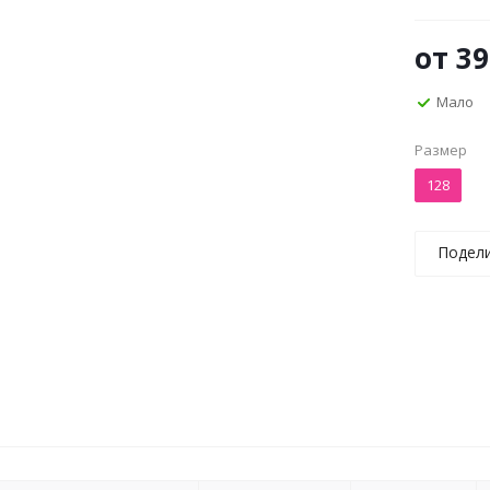
от
39
Мало
Размер
128
Подел