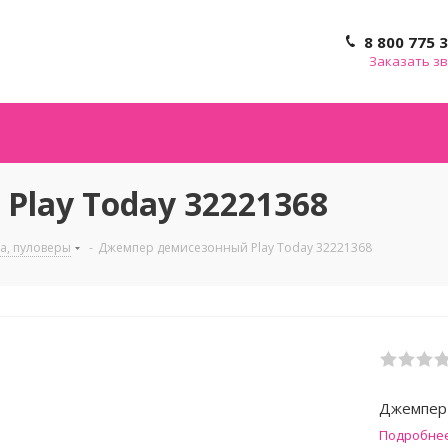
8 800 775 
Заказать з
lay Today 32221368
а, пуловеры
-
Джемпер демисезонный Play Today 32221368
Джемпер 
Подробне