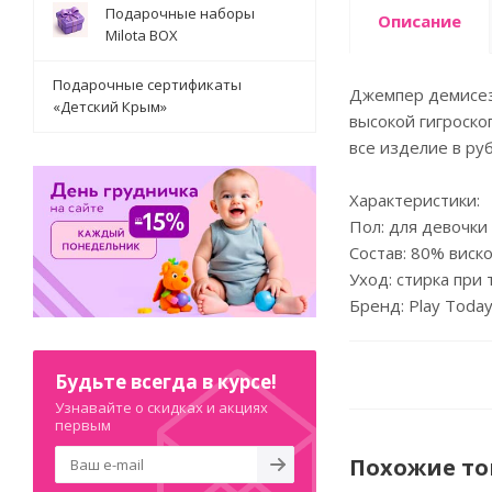
Подарочные наборы
Описание
Milota BOX
Подарочные сертификаты
Джемпер демисезо
«Детский Крым»
высокой гигроско
все изделие в руб
Характеристики:
Пол: для девочки
Состав: 80% виск
Уход: стирка при
Бренд: Play Toda
Будьте всегда в курсе!
Узнавайте о скидках и акциях
первым
Похожие т