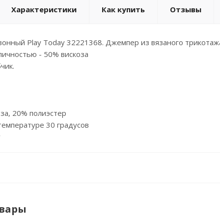
Характеристики
Как купить
Отзывы
нный Play Today 32221368. Джемпер из вязаного трикотажа
пичностью - 50% вискоза
чик.
оза, 20% полиэстер
 температуре 30 градусов
y
овары