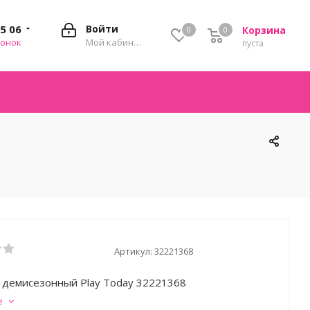
35 06
Войти
Корзина
0
0
0
вонок
Мой кабинет
пуста
Артикул:
32221368
демисезонный Play Today 32221368
е