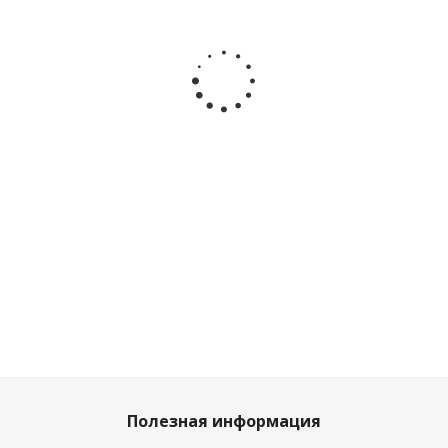
Туфли
Туфли
Туфли
Туфли
школьные
Сказка
летние
летние
для
R366592351W
для
для
мальчика
белый
девочки
девочки
натуральная
Капитошка
Капитошка
кожа Baden
C21203
C21047
KPA005-110
белые
розовые
Мало
Много
Много
Достаточно
Полезная информация