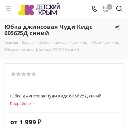
0
Юбка джинсовая Чуди Кидс
605625Д синий
Главная
-
Каталог
-
Детская одежда
-
Чуди Кидс
-
Юбки Чуди Кидс
-
Юбка джинсовая Чуди Кидс 605625Д синий
:
Юбка джинсовая Чуди Кидс 605625Д синий
Подробнее
от
1 999 ₽