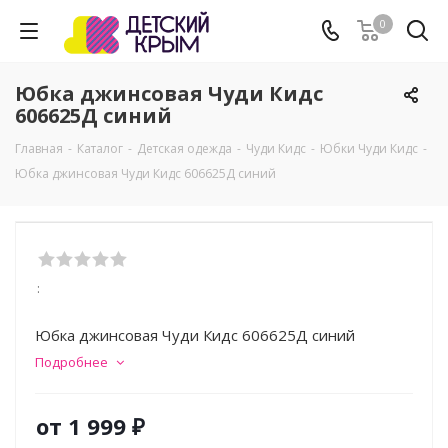
0
Юбка джинсовая Чуди Кидс
606625Д синий
Главная
-
Каталог
-
Детская одежда
-
Чуди Кидс
-
Юбки Чуди Кидс
-
Юбка джинсовая Чуди Кидс 606625Д синий
:
Юбка джинсовая Чуди Кидс 606625Д синий
Подробнее
от
1 999 ₽