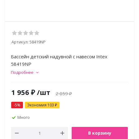
Артикул:
58419NP
Бассейн детский надувной с навесом Intex
58419NP
Подробнее
1 956
₽
/шт
2 059
₽
-
5
%
Экономия
103
₽
Много
В корзину