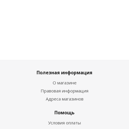
626
₽
/
626
₽
/
1 842
2 631
₽
731
₽
/
шт
шт
/ш
/шт
шт
659
₽
659
₽
1 939
2 769
₽
769
₽
Полезная информация
О магазине
Правовая информация
Адреса магазинов
Помощь
Условия оплаты