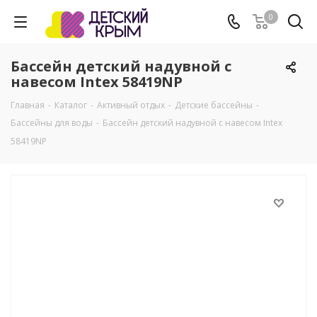
0
Бассейн детский надувной с
навесом Intex 58419NP
Главная
-
Каталог
-
Активный отдых
-
Детские бассейны
-
Бассейны для воды
-
Бассейн детский надувной с навесом Intex
58419NP