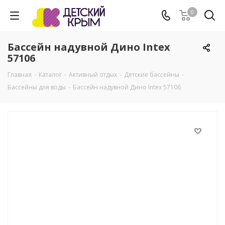
0
Бассейн надувной Дино Intex
57106
Главная
-
Каталог
-
Активный отдых
-
Детские бассейны
-
Бассейны для воды
-
Бассейн надувной Дино Intex 57106