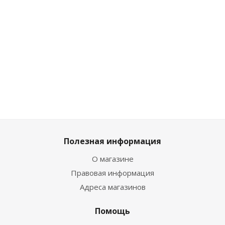
3 голубой
1
беже
Много
Много
Достаточно
Много
Мно
Полезная информация
О магазине
Правовая информация
Адреса магазинов
Помощь