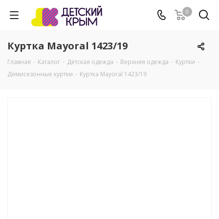
0
Куртка Mayoral 1423/19
Главная
-
Каталог
-
Детская одежда
-
Верхняя одежда
-
Куртки
-
Демисезонные куртки
-
Куртка Mayoral 1423/19