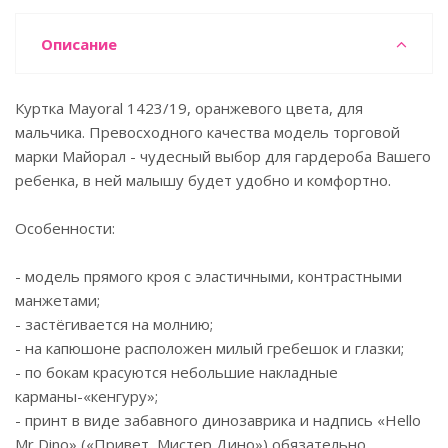
Описание
Куртка Mayoral 1423/19, оранжевого цвета, для
мальчика. Превосходного качества модель торговой
марки Майорал - чудесный выбор для гардероба Вашего
ребенка, в ней малышу будет удобно и комфортно.
Особенности:
- модель прямого кроя с эластичными, контрастными
манжетами;
- застёгивается на молнию;
- на капюшоне расположен милый гребешок и глазки;
- по бокам красуются небольшие накладные
карманы-«кенгуру»;
- принт в виде забавного динозаврика и надпись «Hello
Mr Dino» («Привет, Мистер Дино») обязательно