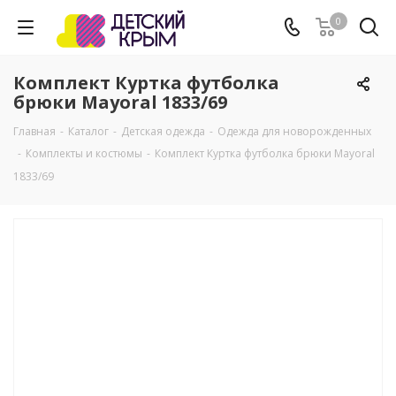
0
Комплект Куртка футболка
брюки Mayoral 1833/69
Главная
-
Каталог
-
Детская одежда
-
Одежда для новорожденных
-
Комплекты и костюмы
-
Комплект Куртка футболка брюки Mayoral
1833/69