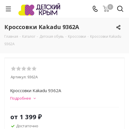
0
Кроссовки Kakadu 9362A
Главная
-
Каталог
-
Детская обувь
-
Кроссовки
-
Кроссовки Kakadu
9362A
Артикул:
9362A
Кроссовки Kakadu 9362A
Подробнее
от
1 399 ₽
Достаточно