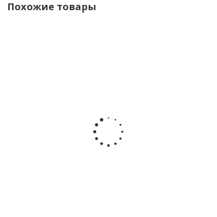
Похожие товары
Полуботинки
Кроссовки
Кроссовки
Кроссовки
Indigo Kids
Baden
Baden
Baden
91-095A
KPJ004-032
KPJ004-021
KPY004-031
бежевый
бежевый
серый
мятный
Много
Много
Много
Достаточно