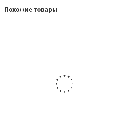
Похожие товары
Полуботинки
Кроссовки
Кроссовки
Кроссовки
Indigo Kids
Baden
Baden
Baden
91-095A
KPJ004-032
KPJ004-021
KPY004-031
бежевый
бежевый
серый
мятный
Много
Много
Много
Достаточно