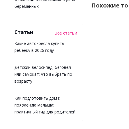
Похожие т
беременных
Статьи
Все статьи
Какие автокресла купить
ребенку в 2026 году
Детский велосипед, беговел
или самокат: что выбрать по
Полуботинки
возрасту
Indigo Kids
91-095A
бежевый
Как подготовить дом к
появлению малыша:
практичный гид для родителей
Много