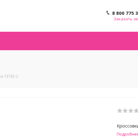
8 800 775 
Заказать з
ka 73782-2
Кроссовк
Подробне