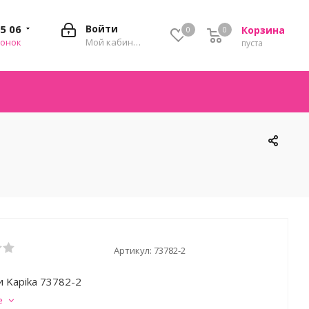
35 06
Войти
Корзина
0
0
0
вонок
Мой кабинет
пуста
Артикул:
73782-2
и Kapika 73782-2
е