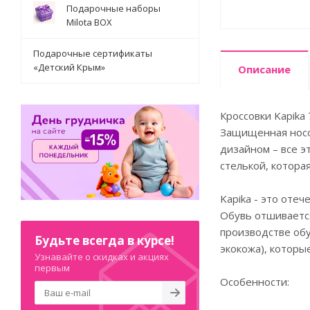
Подарочные наборы
Milota BOX
Подарочные сертификаты
«Детский Крым»
Описание
Кроссовки Kapika
Защищенная носо
дизайном – все 
стелькой, котора
Kapika - это оте
Обувь отшивается
производстве обу
Будьте всегда в курсе!
экокожа), которы
Узнавайте о скидках и акциях
первым
Особенности: