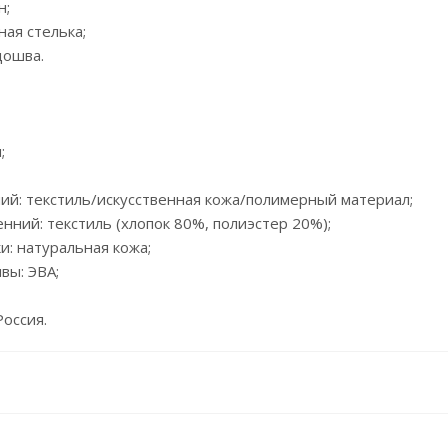
н;
ная стелька;
дошва.
;
ий: текстиль/искусственная кожа/полимерный материал;
енний: текстиль (хлопок 80%, полиэстер 20%);
и: натуральная кожа;
вы: ЭВА;
Россия.