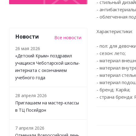
- стильный дизай
- антибактериаль
- облегченная по
Характеристики:
Новости
Все новости
- пол: для девочки
26 мая 2026
- сезон: лето;
«Детский Крым» поздравил
- материал внешн
учащихся Чеботарской школы-
- материал внутр
интерната с окончанием
- материал стельк
учебного года
- материал подош
- бренд: Kapika;
28 апреля 2026
- страна бренда: 
Приглашаем на мастер-классы
в ТЦ Посейдон
7 апреля 2026
Отмечали Всероссийский день