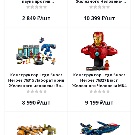
паука против
Железного Человека-
Веномизированного
паука
Росомахи
2 849
₽
/шт
10 399
₽
/шт
Конструктор Lego Super
Конструктор Lego Super
Heroes 76315 Лаборатория
Heroes 76327 Бюст
Железного человека: Зал
Железного Человека MK4
костюмов
8 990
₽
/шт
9 199
₽
/шт