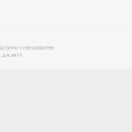
92 ОГРН 1159102083799
 д.4, кв.17