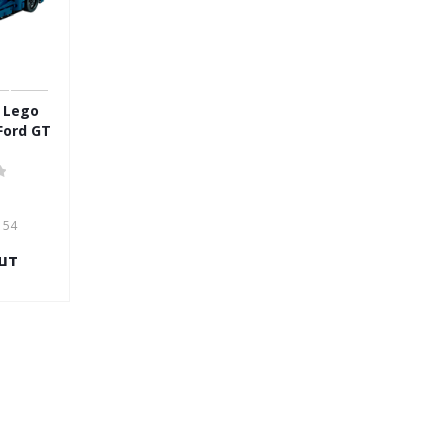
 Lego
Ford GT
154
шт