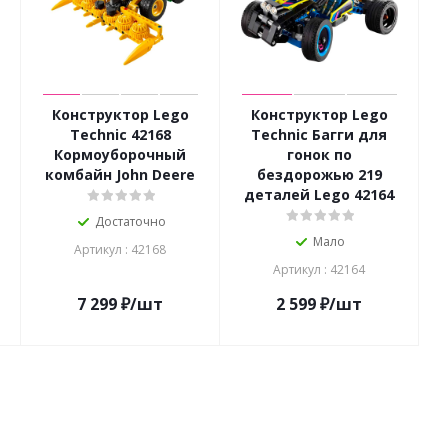
Конструктор Lego
Конструктор Lego
Technic 42168
Technic Багги для
Кормоуборочный
гонок по
комбайн John Deere
бездорожью 219
деталей Lego 42164
Достаточно
Мало
Артикул : 42168
Артикул : 42164
7 299
₽
/шт
2 599
₽
/шт