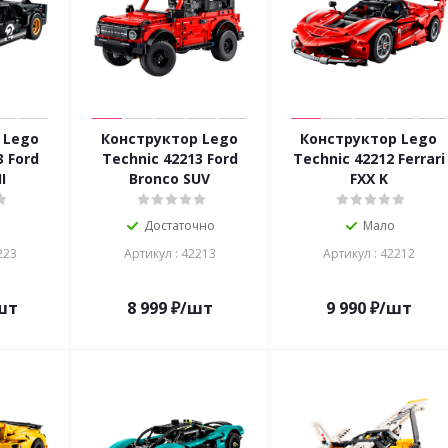
 Lego
Конструктор Lego
Конструктор Lego
3 Ford
Technic 42213 Ford
Technic 42212 Ferrari
I
Bronco SUV
FXX K
о
Достаточно
Мало
223
Артикул : 42213
Артикул : 42212
шт
8 999
₽
/шт
9 990
₽
/шт