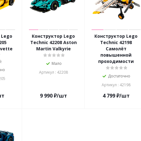
 Lego
Конструктор Lego
Конструктор Lego
205
Technic 42208 Aston
Technic 42198
rvette
Martin Valkyrie
Самолёт
y
повышенной
проходимости
Мало
чно
Артикул : 42208
Достаточно
205
Артикул : 42198
шт
9 990
₽
/шт
4 799
₽
/шт