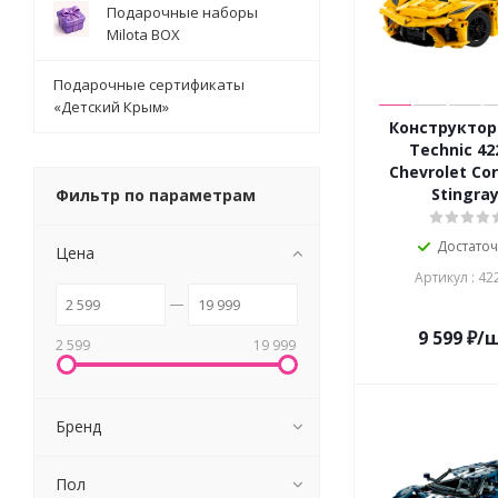
Подарочные наборы
Milota BOX
Подарочные сертификаты
«Детский Крым»
Конструктор
Technic 42
Chevrolet Co
Stingra
Фильтр по параметрам
Достато
Цена
Артикул : 42
9 599
₽
/
2 599
19 999
Бренд
Пол