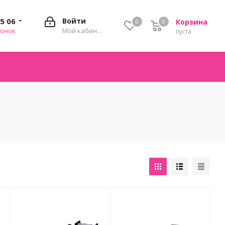
35 06
Войти
Корзина
0
0
0
вонок
Мой кабинет
пуста